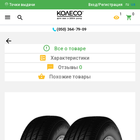
ru
ua
Точки выдачи
Вход/Регистрация
1
0
(050) 364-79-09
Все о товаре
Характеристики
Отзывы
0
Похожие товары