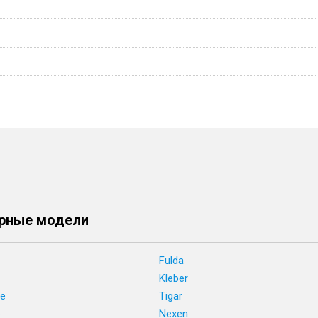
рные модели
Fulda
Kleber
ne
Tigar
e
Nexen