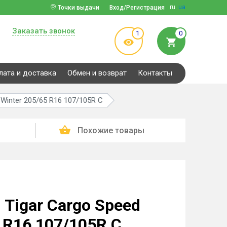
ru
ua
Точки выдачи
Вход/Регистрация
Заказать звонок
1
0
лата и доставка
Обмен и возврат
Контакты
Winter 205/65 R16 107/105R C
Похожие товары
Tigar Cargo Speed
 R16 107/105R C