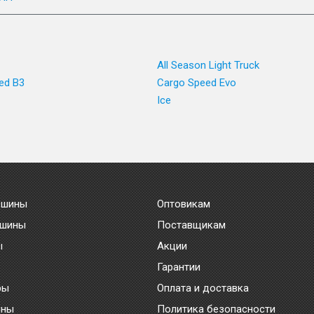
All Season Light Truck
ed B3
Cargo Speed Evo
Ice
 шины
Оптовикам
 шины
Поставщикам
ы
Акции
Гарантии
ры
Оплата и доставка
ины
Политика безопасности