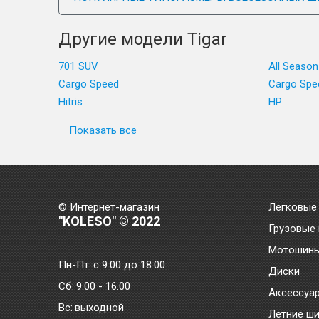
Другие модели Tigar
701 SUV
All Season
Cargo Speed
Cargo Spe
Hitris
HP
Показать все
© Интернет-магазин
Легковые
"KOLESO" © 2022
Грузовые
Мотошин
Пн-Пт:
с 9.00 до 18.00
Диски
Сб:
9.00 - 16.00
Аксессуа
Bc:
выходной
Летние ш