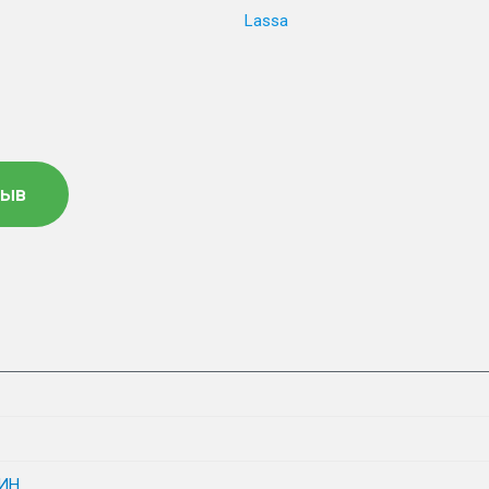
Lassa
зыв
ИН