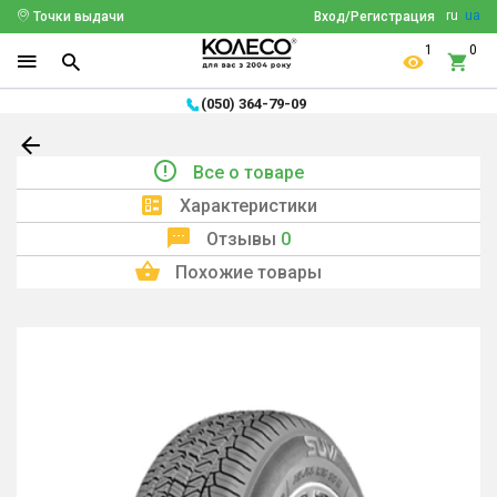
ru
ua
Точки выдачи
Вход/Регистрация
1
0
(050) 364-79-09
Все о товаре
Характеристики
Отзывы
0
Похожие товары