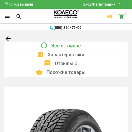
ru
ua
Точки выдачи
Вход/Регистрация
1
0
(050) 364-79-09
Все о товаре
Характеристики
Отзывы
0
Похожие товары