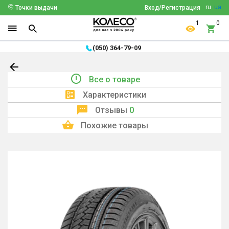
ru
ua
Точки выдачи
Вход/Регистрация
1
0
(050) 364-79-09
Все о товаре
Характеристики
Отзывы
0
Похожие товары