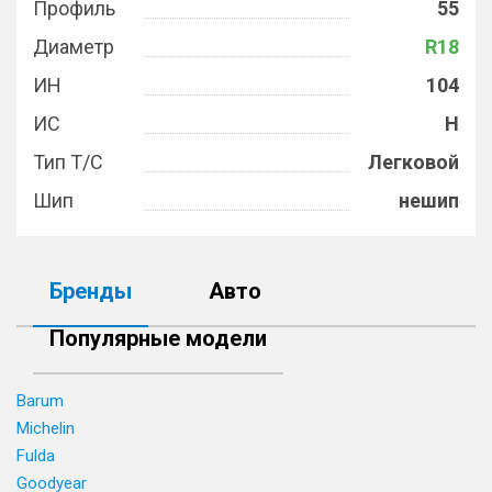
Профиль
55
Диаметр
R18
ИН
104
ИС
H
Тип Т/С
Легковой
Шип
нешип
Бренды
Авто
Популярные модели
Barum
Michelin
Fulda
Goodyear