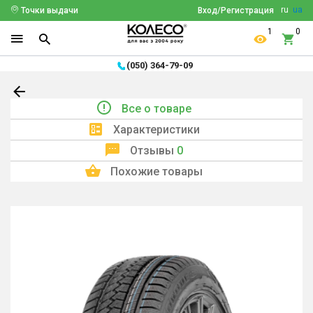
ru
ua
Точки выдачи
Вход/Регистрация
1
0
(050) 364-79-09
Все о товаре
Характеристики
Отзывы
0
Похожие товары