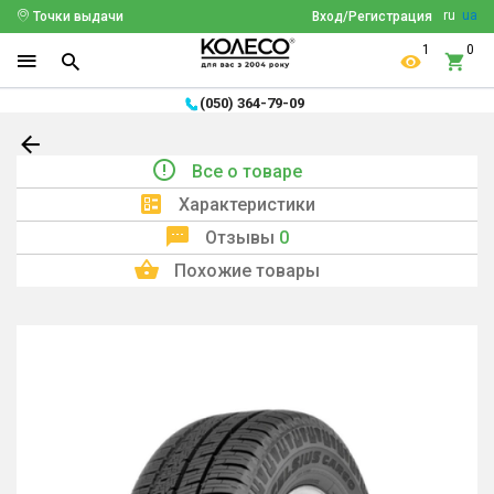
ru
ua
Точки выдачи
Вход/Регистрация
1
0
(050) 364-79-09
Все о товаре
Характеристики
Отзывы
0
Похожие товары