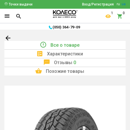
ru
ua
Точки выдачи
Вход/Регистрация
1
0
(050) 364-79-09
Все о товаре
Характеристики
Отзывы
0
Похожие товары