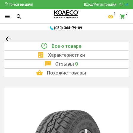
ru
ua
Точки выдачи
Вход/Регистрация
1
0
(050) 364-79-09
Все о товаре
Характеристики
Отзывы
0
Похожие товары