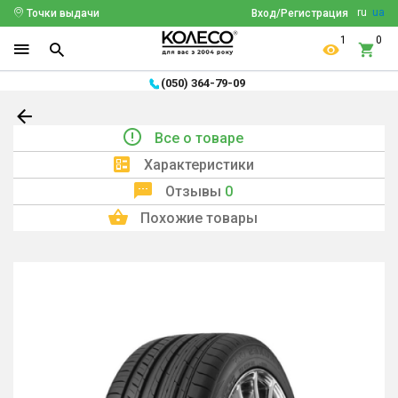
ru
ua
Точки выдачи
Вход/Регистрация
1
0
(050) 364-79-09
Все о товаре
Характеристики
Отзывы
0
Похожие товары