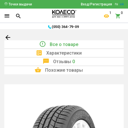
ru
ua
Точки выдачи
Вход/Регистрация
1
0
(050) 364-79-09
Все о товаре
Характеристики
Отзывы
0
Похожие товары