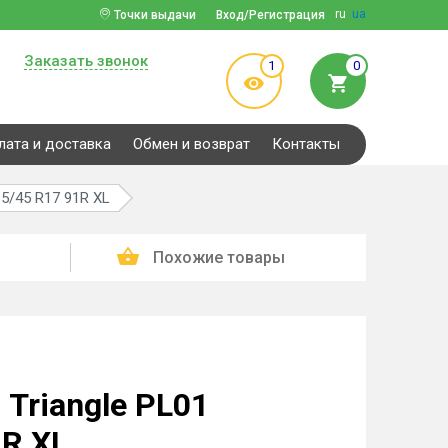
ru
ua
Точки выдачи
Вход/Регистрация
Заказать звонок
1
0
лата и доставка
Обмен и возврат
Контакты
15/45 R17 91R XL
Похожие товары
Triangle PL01
1R XL