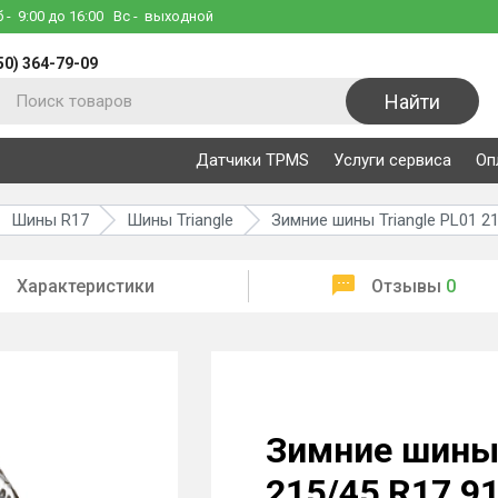
б
- 9:00 до 16:00
Вс
- выходной
50) 364-79-09
Найти
Датчики TPMS
Услуги сервиса
Оп
Шины R17
Шины Triangle
Зимние шины Triangle PL01 2
Характеристики
Отзывы
0
Зимние шины 
215/45 R17 9