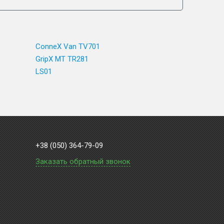
ConneX Van TV701
GripX MT TR281
LS01
+38 (050) 364-79-09
Заказать обратный звонок