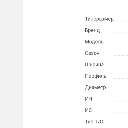
Типоразмер
Бренд
Модель
Сезон
Ширина
Профиль
Диаметр
ИН
ИС
Тип Т/С