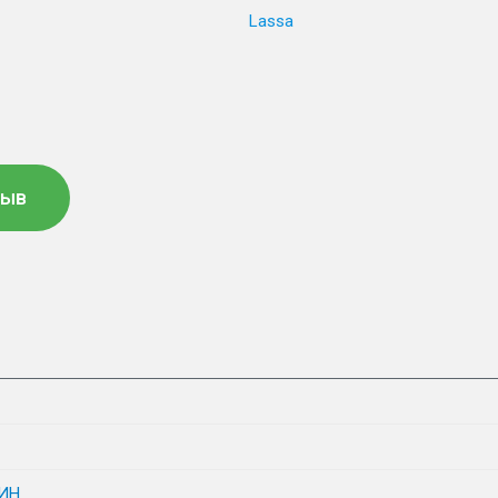
Lassa
зыв
ИН