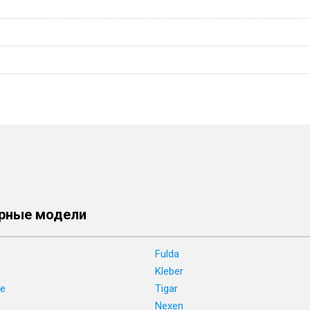
рные модели
Fulda
Kleber
ne
Tigar
e
Nexen