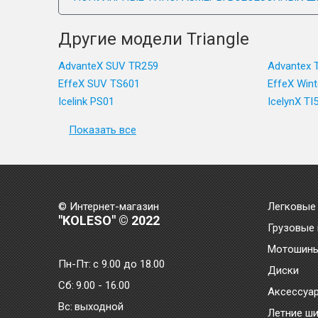
Другие модели Triangle
AdvanteX SUV TR259
Advantex 
EffeX SUV TS601
EffeX Win
Icelink PS01
IcelynX TI
Показать все
© Интернет-магазин
Легковые
"KOLESO" © 2022
Грузовые
Мотошин
Пн-Пт:
с 9.00 до 18.00
Диски
Сб:
9.00 - 16.00
Аксессуа
Bc:
выходной
Летние ш