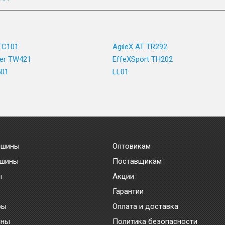
TC101
AgileX AT TR292
ter TW421
EffeXSport TH202
501
LL01
 шины
Оптовикам
 шины
Поставщикам
ы
Акции
Гарантии
ры
Оплата и доставка
ины
Политика безопасности