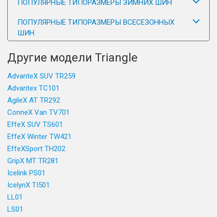
ПОПУЛЯРНЫЕ ТИПОРАЗМЕРЫ ЗИМНИХ ШИН
ПОПУЛЯРНЫЕ ТИПОРАЗМЕРЫ ВСЕСЕЗОННЫХ
ШИН
Другие модели Triangle
AdvanteX SUV TR259
Advantex TC101
AgileX AT TR292
ConneX Van TV701
EffeX SUV TS601
EffeX Winter TW421
EffeXSport TH202
GripX MT TR281
Icelink PS01
IcelynX TI501
LL01
LS01