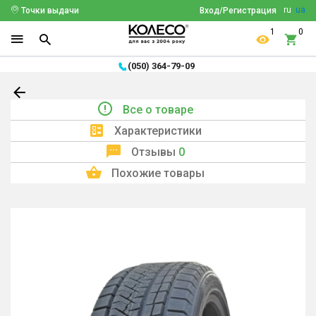
ru
ua
Точки выдачи
Вход/Регистрация
1
0
(050) 364-79-09
Все о товаре
Характеристики
Отзывы
0
Похожие товары