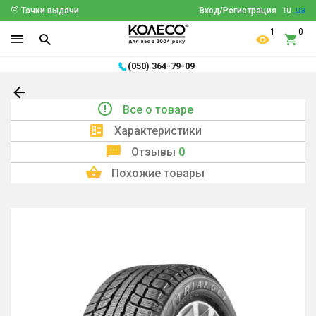
ru
ua
Точки выдачи
Вход/Регистрация
1
0
(050) 364-79-09
Все о товаре
Характеристики
Отзывы
0
Похожие товары