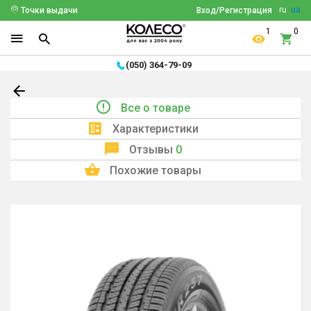
ru
ua
Точки выдачи
Вход/Регистрация
1
0
(050) 364-79-09
Все о товаре
Характеристики
Отзывы
0
Похожие товары