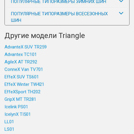
ПОПУЛЯРНЫЕ ТИПОРАЗМЕРЫ ЗИМНИХ ШИН
ПОПУЛЯРНЫЕ ТИПОРАЗМЕРЫ ВСЕСЕЗОННЫХ
ШИН
Другие модели Triangle
AdvanteX SUV TR259
Advantex TC101
AgileX AT TR292
ConneX Van TV701
EffeX SUV TS601
EffeX Winter TW421
EffeXSport TH202
GripX MT TR281
Icelink PS01
IcelynX TI501
LL01
LS01