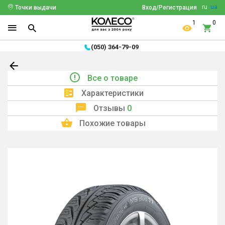
ru
ua
Точки выдачи
Вход/Регистрация
1
0
(050) 364-79-09
Все о товаре
Характеристики
Отзывы
0
Похожие товары