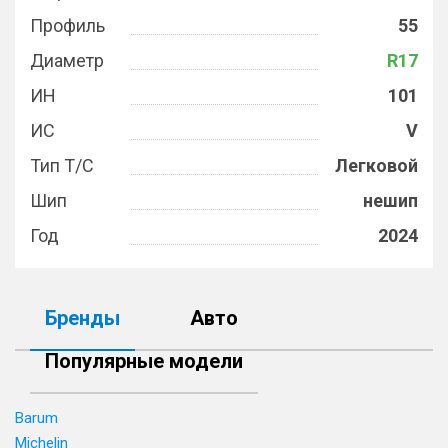
Профиль
55
Диаметр
R17
ИН
101
ИС
V
Тип Т/С
Легковой
Шип
нешип
Год
2024
Бренды
Авто
Популярные модели
Barum
Michelin