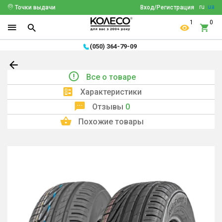
ru
ua
Точки выдачи
Вход/Регистрация
1
0
(050) 364-79-09
Все о товаре
Характеристики
Отзывы
0
Похожие товары