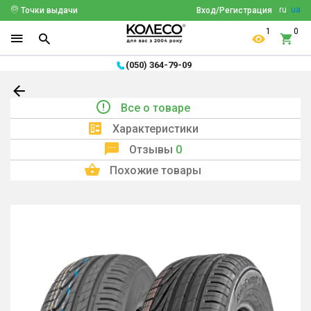
ru
ua
Точки выдачи
Вход/Регистрация
1
0
(050) 364-79-09
Все о товаре
Характеристики
Отзывы
0
Похожие товары