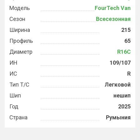
Модель
FourTech Van
Сезон
Всесезонная
Ширина
215
Профиль
65
Диаметр
R16C
ИН
109/107
ИС
R
Тип Т/С
Легковой
Шип
нешип
Год
2025
Страна
Румыния