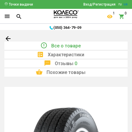
ru
ua
Точки выдачи
Вход/Регистрация
1
0
(050) 364-79-09
Все о товаре
Характеристики
Отзывы
0
Похожие товары