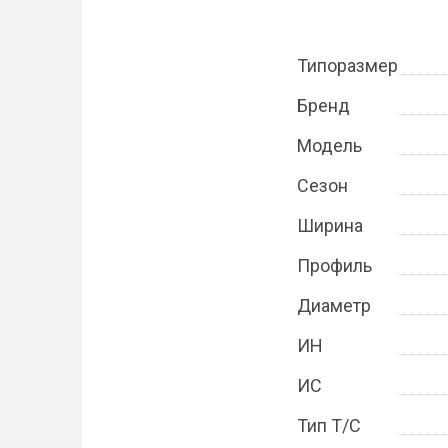
Типоразмер
Бренд
Модель
Сезон
Ширина
Профиль
Диаметр
ИН
ИС
Тип Т/С