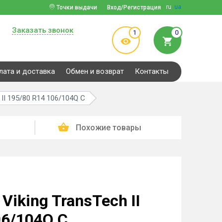
ru
ua
Точки выдачи
Вход/Регистрация
Заказать звонок
1
0
лата и доставка
Обмен и возврат
Контакты
II 195/80 R14 106/104Q C
Похожие товары
iking TransTech II
06/104Q C