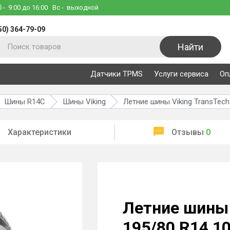
б
- 9:00 до 16:00
Вс
- выходной
50) 364-79-09
Найти
Датчики TPMS
Услуги сервиса
Оп
Шины R14C
Шины Viking
Летние шины Viking TransTech 
Характеристики
Отзывы
0
Летние шины V
195/80 R14 1