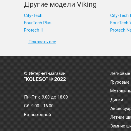
Другие модели Viking
City-Tech
City-Tech I
FourTech Plus
FourTech 
Protech II
Protech 
Показать все
© Интернет-магазин
Легковые
"KOLESO" © 2022
Грузовые
Мотошин
Пн-Пт:
с 9.00 до 18.00
Диски
Сб:
9.00 - 16.00
Аксессуа
Bc:
выходной
Летние ш
Зимние ш