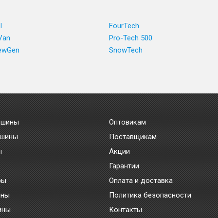
I
FourTech
Van
Pro-Tech 500
NewGen
SnowTech
 шины
Оптовикам
 шины
Поставщикам
ы
Акции
Гарантии
ры
Оплата и доставка
ины
Политика безопасности
ины
Контакты