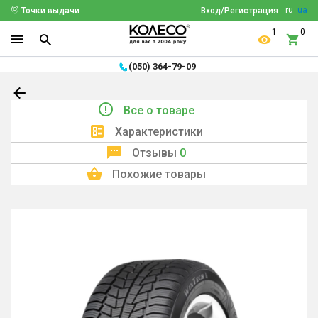
ru
ua
Точки выдачи
Вход/Регистрация
1
0
(050) 364-79-09
Все о товаре
Характеристики
Отзывы
0
Похожие товары