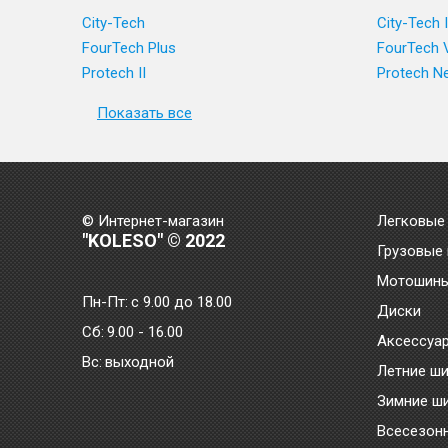
City-Tech
City-Tech I
FourTech Plus
FourTech 
Protech II
Protech 
Показать все
© Интернет-магазин
Легковые
"KOLESO" © 2022
Грузовые
Мотошин
Пн-Пт:
с 9.00 до 18.00
Диски
Сб:
9.00 - 16.00
Аксессуа
Bc:
выходной
Летние ш
Зимние ш
Всесезон