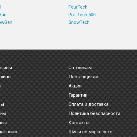
I
FourTech
Van
Pro-Tech 500
NewGen
SnowTech
 шины
Оптовикам
 шины
Поставщикам
ы
Акции
Гарантии
ры
Оплата и доставка
ины
Политика безопасности
ины
Контакты
ные шины
Шины по марке авто