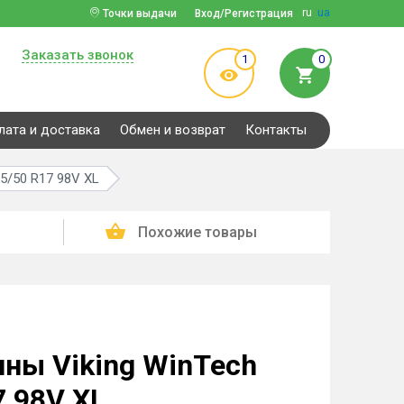
ru
ua
Точки выдачи
Вход/Регистрация
Заказать звонок
1
0
лата и доставка
Обмен и возврат
Контакты
5/50 R17 98V XL
Похожие товары
ны Viking WinTech
7 98V XL