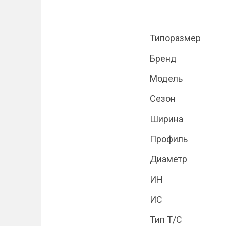
Типоразмер
Бренд
Модель
Сезон
Ширина
Профиль
Диаметр
ИН
ИС
Тип Т/С