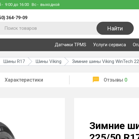
б
- 9:00 до 16:00
Вс
- выходной
50) 364-79-09
Найти
Датчики TPMS
Услуги сервиса
Оп
Шины R17
Шины Viking
Зимние шины Viking WinTech 22
Характеристики
Отзывы
0
Зимние ши
225/50 R1