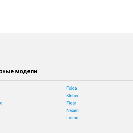
рные модели
Fulda
Kleber
ne
Tigar
e
Nexen
Lassa