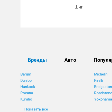
Шип
Бренды
Авто
Популя
Barum
Michelin
Dunlop
Pirelli
Hankook
Bridgesto
Росава
Roadston
Kumho
Yokohama
Показать все