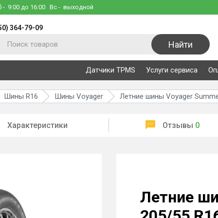
б
- 9:00 до 16:00
Вс
- выходной
50) 364-79-09
Найти
Датчики TPMS
Услуги сервиса
Оп
Шины R16
Шины Voyager
Летние шины Voyager Summe
Характеристики
Отзывы
0
Летние ш
205/55 R1