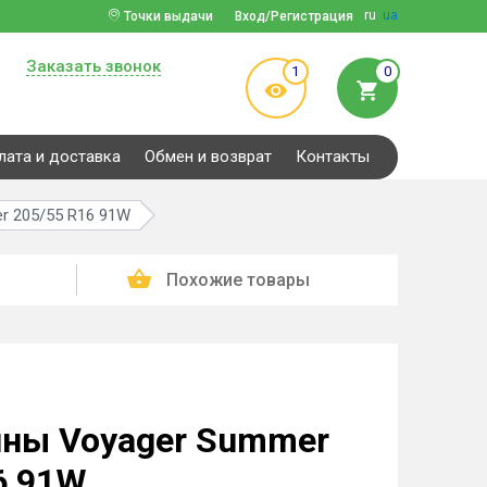
ru
ua
Точки выдачи
Вход/Регистрация
Заказать звонок
1
0
лата и доставка
Обмен и возврат
Контакты
r 205/55 R16 91W
Похожие товары
ины Voyager Summer
6 91W