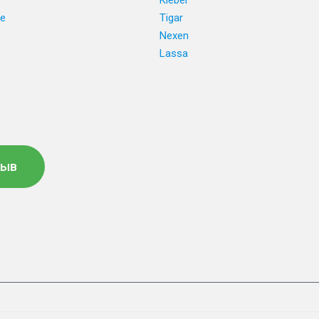
Kleber
ne
Tigar
e
Nexen
Lassa
зыв