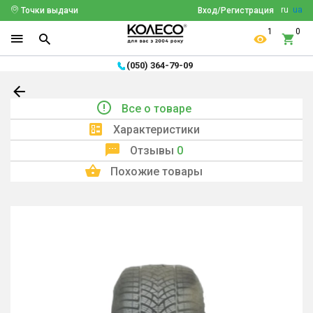
ru
ua
Точки выдачи
Вход/Регистрация
1
0
(050) 364-79-09
Все о товаре
Характеристики
Отзывы
0
Похожие товары