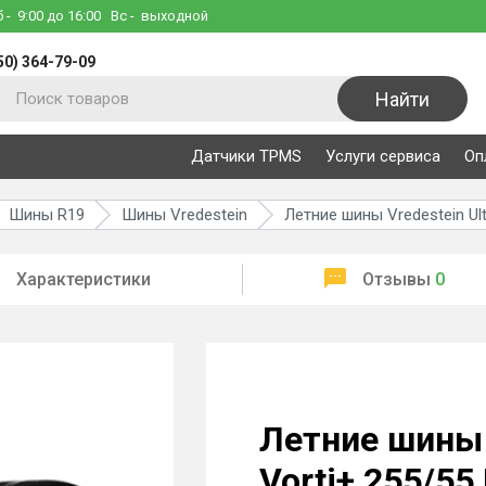
б
- 9:00 до 16:00
Вс
- выходной
50) 364-79-09
Найти
Датчики TPMS
Услуги сервиса
Оп
Шины R19
Шины Vredestein
Летние шины Vredestein Ult
Характеристики
Отзывы
0
Летние шины V
Vorti+ 255/55