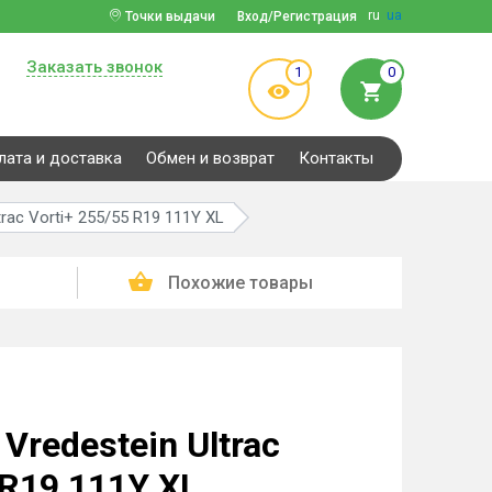
ru
ua
Точки выдачи
Вход/Регистрация
Заказать звонок
1
0
лата и доставка
Обмен и возврат
Контакты
rac Vorti+ 255/55 R19 111Y XL
Похожие товары
redestein Ultrac
 R19 111Y XL