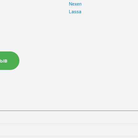
e
Nexen
Lassa
зыв