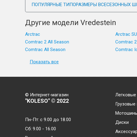
ПОПУЛЯРНЫЕ ТИПОРАЗМЕРЫ ВСЕСЕЗОННЫХ Ш
Другие модели Vredestein
Arctrac
Arctrac S
Comtrac 2 All Season
Comtrac 2
Comtrac All Season
Comtrac I
Показать все
© Интернет-магазин
Легковые
"KOLESO" © 2022
Грузовые
Мотошин
Пн-Пт:
с 9.00 до 18.00
Диски
Сб:
9.00 - 16.00
Аксессуа