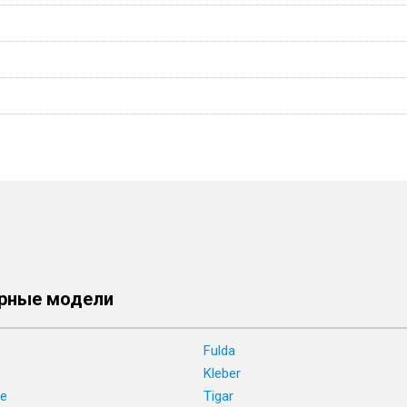
рные модели
Fulda
Kleber
ne
Tigar