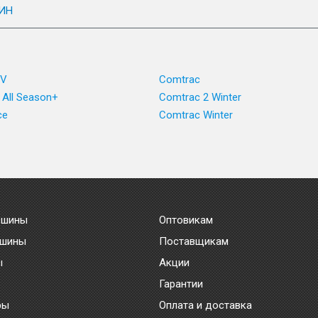
ИН
UV
Comtrac
 All Season+
Comtrac 2 Winter
ce
Comtrac Winter
 шины
Оптовикам
 шины
Поставщикам
ы
Акции
Гарантии
ры
Оплата и доставка