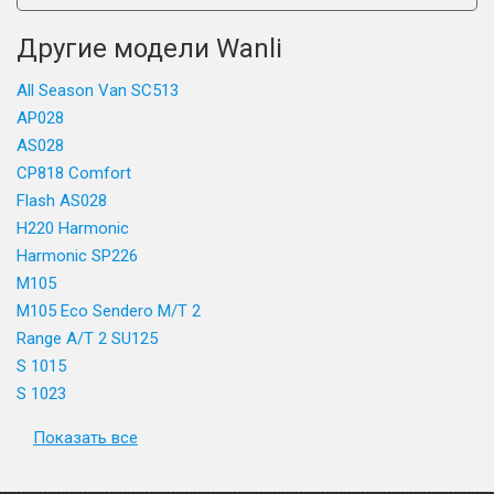
Другие модели Wanli
All Season Van SC513
AP028
AS028
CP818 Comfort
Flash AS028
H220 Harmonic
Harmonic SP226
M105
M105 Eco Sendero M/T 2
Range A/T 2 SU125
S 1015
S 1023
Показать все