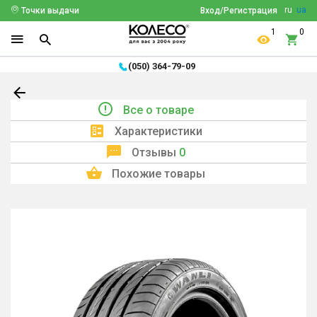
ru
ua
Точки выдачи
Вход/Регистрация
1
0
(050) 364-79-09
Все о товаре
Характеристики
Отзывы
0
Похожие товары