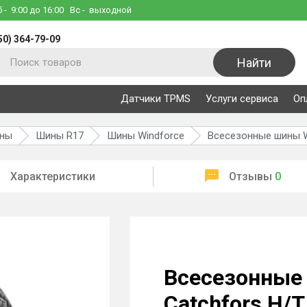
б
- 9:00 до 16:00
Вс
- выходной
50) 364-79-09
Найти
Датчики TPMS
Услуги сервиса
Оп
ины
Шины R17
Шины Windforce
Всесезонные шины Wi
Характеристики
Отзывы
0
Всесезонные
Catchfors H/T