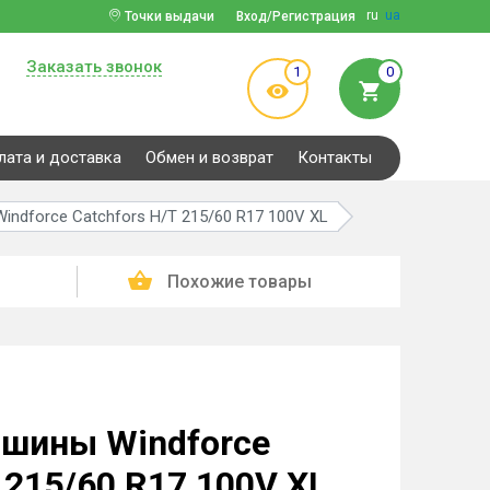
ru
ua
Точки выдачи
Вход/Регистрация
Заказать звонок
1
0
лата и доставка
Обмен и возврат
Контакты
ndforce Catchfors H/T 215/60 R17 100V XL
Похожие товары
 шины Windforce
 215/60 R17 100V XL