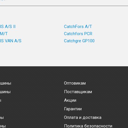
 A/S II
CatchFors A/T
 M/T
Catchfors PCR
S VAN A/S
Catchgre GP100
 шины
Оптовикам
 шины
Поставщикам
ы
Акции
Гарантии
ры
Оплата и доставка
ины
Политика безопасности