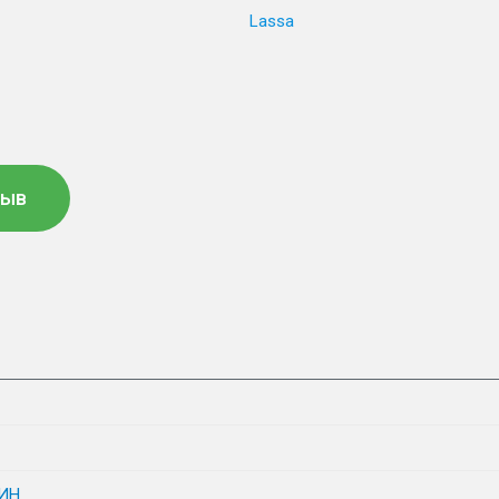
Lassa
зыв
ИН