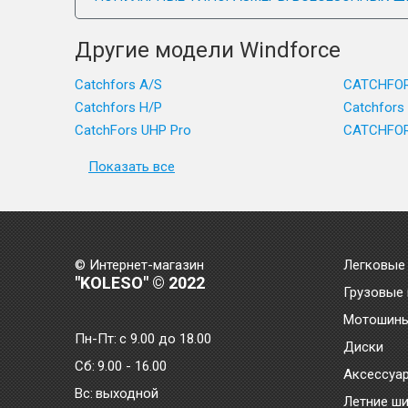
Другие модели Windforce
Catchfors A/S
CATCHFORS
Catchfors H/P
Catchfors
CatchFors UHP Pro
CATCHFOR
Показать все
© Интернет-магазин
Легковые
"KOLESO" © 2022
Грузовые
Мотошин
Пн-Пт:
с 9.00 до 18.00
Диски
Сб:
9.00 - 16.00
Аксессуа
Bc:
выходной
Летние ш