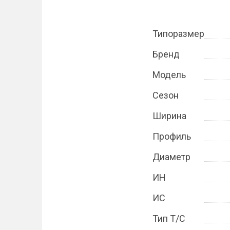
Типоразмер
Бренд
Модель
Сезон
Ширина
Профиль
Диаметр
ИН
ИС
Тип Т/С