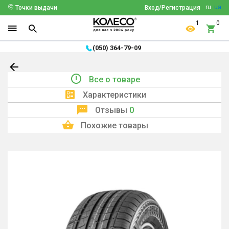
ru
ua
Точки выдачи
Вход/Регистрация
1
0
(050) 364-79-09
Все о товаре
Характеристики
Отзывы
0
Похожие товары