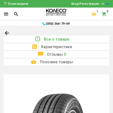
ru
ua
Точки выдачи
Вход/Регистрация
1
0
(050) 364-79-09
Все о товаре
Характеристики
Отзывы
0
Похожие товары