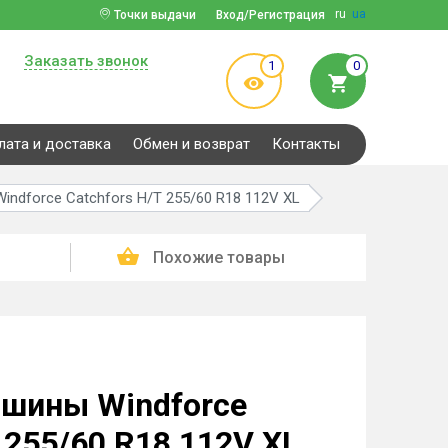
ru
ua
Точки выдачи
Вход/Регистрация
Заказать звонок
1
0
лата и доставка
Обмен и возврат
Контакты
ndforce Catchfors H/T 255/60 R18 112V XL
Похожие товары
 шины Windforce
 255/60 R18 112V XL