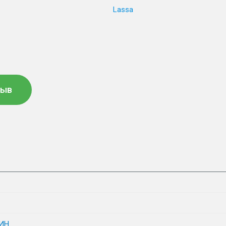
Lassa
зыв
ИН