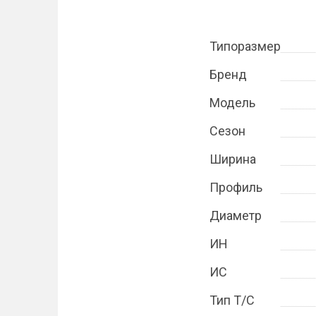
Типоразмер
Бренд
Модель
Сезон
Ширина
Профиль
Диаметр
ИН
ИС
Тип Т/С