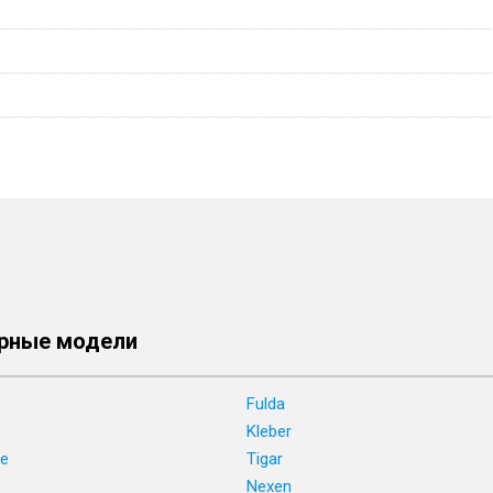
рные модели
Fulda
Kleber
ne
Tigar
e
Nexen