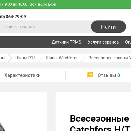
б
- 9:00 до 16:00
Вс
- выходной
50) 364-79-09
Найти
Датчики TPMS
Услуги сервиса
Оп
ины
Шины R18
Шины Windforce
Всесезонные шины Wi
Характеристики
Отзывы
0
Всесезонные
Catchfors H/T