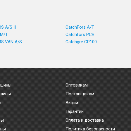
 A/S II
CatchFors A/T
 M/T
Catchfors PCR
S VAN A/S
Catchgre GP100
 шины
Оптовикам
 шины
Поставщикам
ы
Акции
Гарантии
ры
Оплата и доставка
ины
Политика безопасности