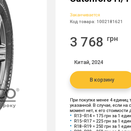
Заканчивается
Код товара:
1002181621
3 768
грн
Китай, 2024
В корзину
При покупке менее 4 единиц
указанной. В случае, если на
момент нет, к его стоимости
R13–R14 = 175 грн за 1 еди
R15–R17 = 225 грн за 1 еди
R18–R19 = 250 грн за 1 еди