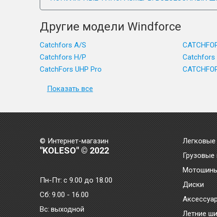
Другие модели Windforce
Catchfors A/S
CATCHFORS
Catchfors H/P
Catchfors
CatchFors UHP Pro
CATCHFOR
Показать все
© Интернет-магазин
Легковые
"KOLESO" © 2022
Грузовые
Мотошин
Пн-Пт:
с 9.00 до 18.00
Диски
Сб:
9.00 - 16.00
Аксессуа
Bc:
выходной
Летние ш