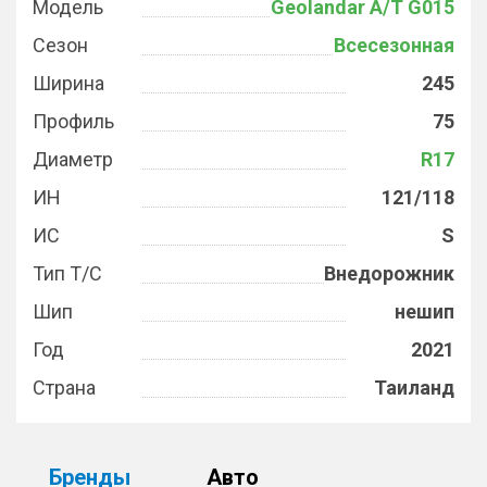
Модель
Geolandar A/T G015
Сезон
Всесезонная
Ширина
245
Профиль
75
Диаметр
R17
ИН
121/118
ИС
S
Тип Т/С
Внедорожник
Шип
нешип
Год
2021
Страна
Таиланд
Бренды
Авто