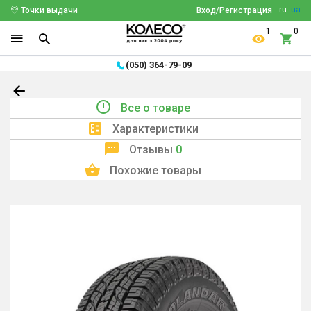
ru
ua
Точки выдачи
Вход/Регистрация
1
0
(050) 364-79-09
Все о товаре
Характеристики
Отзывы
0
Похожие товары