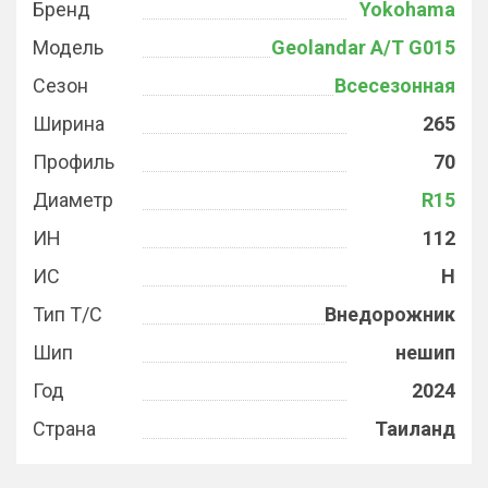
Бренд
Yokohama
Модель
Geolandar A/T G015
Сезон
Всесезонная
Ширина
265
Профиль
70
Диаметр
R15
ИН
112
ИС
H
Тип Т/С
Внедорожник
Шип
нешип
Год
2024
Страна
Таиланд