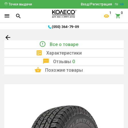
ru
ua
Точки выдачи
Вход/Регистрация
1
0
(050) 364-79-09
Все о товаре
Характеристики
Отзывы
0
Похожие товары