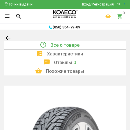
ru
ua
Точки выдачи
Вход/Регистрация
1
0
(050) 364-79-09
Все о товаре
Характеристики
Отзывы
0
Похожие товары