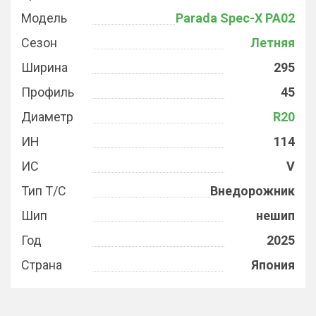
Модель
Parada Spec-X PA02
Сезон
Летняя
Ширина
295
Профиль
45
Диаметр
R20
ИН
114
ИС
V
Тип Т/С
Внедорожник
Шип
нешип
Год
2025
Страна
Япония