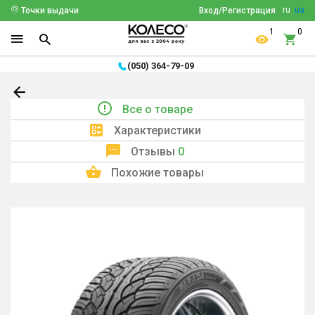
ru
ua
Точки выдачи
Вход/Регистрация
1
0
(050) 364-79-09
Все о товаре
Характеристики
Отзывы
0
Похожие товары