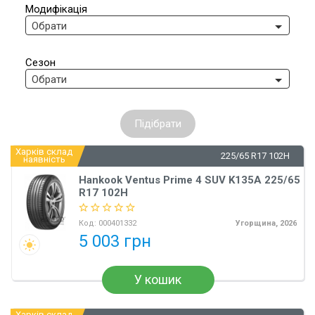
Модифікація
Обрати
Сезон
Обрати
Підібрати
Харків склад
225/65 R17 102H
наявність
Hankook Ventus Prime 4 SUV K135A 225/65
R17 102H
Код:
000401332
Угорщина, 2026
5 003 грн
У кошик
Харків склад