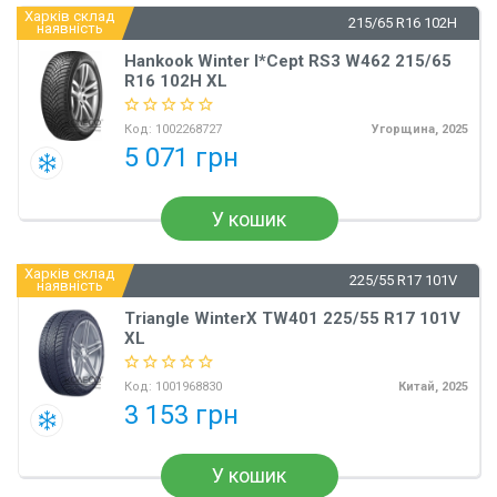
Харків склад
215/65 R16 102H
наявність
Hankook Winter I*Cept RS3 W462 215/65
R16 102H XL
Код:
1002268727
Угорщина, 2025
5 071 грн
У кошик
Харків склад
225/55 R17 101V
наявність
Triangle WinterX TW401 225/55 R17 101V
XL
Код:
1001968830
Китай, 2025
3 153 грн
У кошик