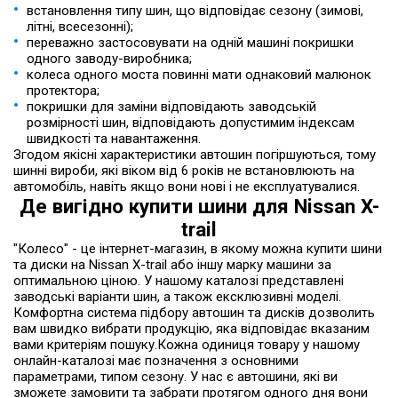
встановлення типу шин, що відповідає сезону (зимові,
літні, всесезонні);
переважно застосовувати на одній машині покришки
одного заводу-виробника;
колеса одного моста повинні мати однаковий малюнок
протектора;
покришки для заміни відповідають заводській
розмірності шин, відповідають допустимим індексам
швидкості та навантаження.
Згодом якісні характеристики автошин погіршуються, тому
шинні вироби, які віком від 6 років не встановлюють на
автомобіль, навіть якщо вони нові і не експлуатувалися.
Де вигідно купити шини для Nissan X-
trail
"Колесо" - це інтернет-магазин, в якому можна купити шини
та диски на Nissan X-trail або іншу марку машини за
оптимальною ціною. У нашому каталозі представлені
заводські варіанти шин, а також ексклюзивні моделі.
Комфортна система підбору автошин та дисків дозволить
вам швидко вибрати продукцію, яка відповідає вказаним
вами критеріям пошуку.Кожна одиниця товару у нашому
онлайн-каталозі має позначення з основними
параметрами, типом сезону. У нас є автошини, які ви
зможете замовити та забрати протягом одного дня вони