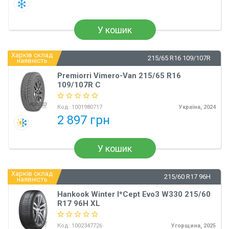
У кошик
Харків склад
215/65 R16 109/107R
наявність
Premiorri Vimero-Van 215/65 R16
109/107R C
Код:
1001980717
Україна, 2024
2 897 грн
У кошик
Харків склад
215/60 R17 96H
наявність
Hankook Winter I*Cept Evo3 W330 215/60
R17 96H XL
Код:
1002347726
Угорщина, 2025