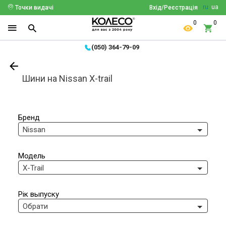
ru
ua
Точки видачі
Вхід/Реєстрація
0
0
(050) 364-79-09
Шини на Nissan X-trail
Бренд
Nissan
Модель
X-Trail
Рік выпуску
Обрати