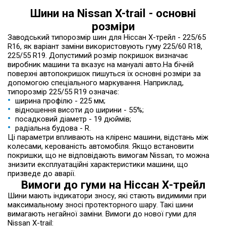
Шини на Nissan X-trail - основні
розміри
Заводський типорозмір шин для Ніссан Х-трейл - 225/65
R16, як варіант заміни використовують гуму 225/60 R18,
225/55 R19. Допустимий розмір покришок визначає
виробник машини та вказує на мануалі авто.На бічній
поверхні автопокришок пишуться їх основні розміри за
допомогою спеціального маркування. Наприклад,
типорозмір 225/55 R19 означає:
ширина профілю - 225 мм;
відношення висоти до ширини - 55%;
посадковий діаметр - 19 дюймів;
радіальна будова - R.
Ці параметри впливають на кліренс машини, відстань між
колесами, керованість автомобіля. Якщо встановити
покришки, що не відповідають вимогам Nissan, то можна
знизити експлуатаційні характеристики машини, що
призведе до аварії.
Вимоги до гуми на Ніссан Х-трейл
Шини мають індикатори зносу, які стають видимими при
максимальному зносі протекторного шару. Такі шини
вимагають негайної заміни. Вимоги до нової гуми для
Nissan X-trail: