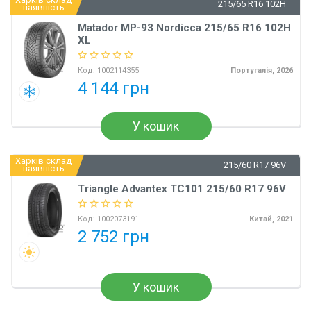
215/65 R16 102H
наявність
Matador MP-93 Nordicca 215/65 R16 102H
XL
Код:
1002114355
Португалія, 2026
4 144 грн
У кошик
Харків склад
215/60 R17 96V
наявність
Triangle Advantex TC101 215/60 R17 96V
Код:
1002073191
Китай, 2021
2 752 грн
У кошик