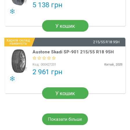
5 138 грн
У кошик
Харків склад
215/55 R18 95H
наявність
Austone Skadi SP-901 215/55 R18 95H
Код:
000427201
Китай, 2025
2 961 грн
У кошик
Показати більше