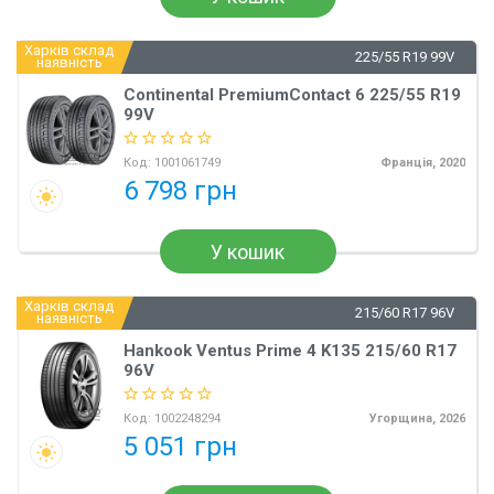
Харків склад
225/55 R19 99V
наявність
Continental PremiumContact 6 225/55 R19
99V
Код:
1001061749
Франція, 2020
6 798 грн
У кошик
Харків склад
215/60 R17 96V
наявність
Hankook Ventus Prime 4 K135 215/60 R17
96V
Код:
1002248294
Угорщина, 2026
5 051 грн