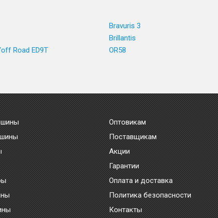
Bravuris 3
Brillantis
/off Road ED9T
OR58
 шины
Оптовикам
 шины
Поставщикам
ы
Акции
Гарантии
ры
Оплата и доставка
ины
Политика безопасности
ины
Контакты