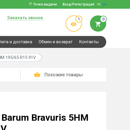
ru
ua
Точки выдачи
Вход/Регистрация
Заказать звонок
1
0
лата и доставка
Обмен и возврат
Контакты
HM 195/65 R15 91V
Похожие товары
Barum Bravuris 5HM
1V