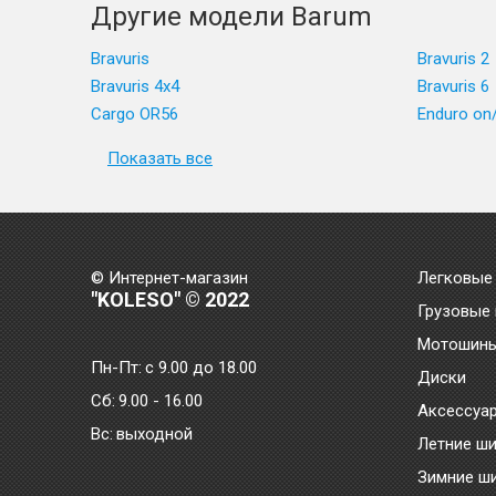
Другие модели Barum
Bravuris
Bravuris 2
Bravuris 4x4
Bravuris 6
Cargo OR56
Enduro on
Показать все
© Интернет-магазин
Легковые
"KOLESO" © 2022
Грузовые
Мотошин
Пн-Пт:
с 9.00 до 18.00
Диски
Сб:
9.00 - 16.00
Аксессуа
Bc:
выходной
Летние ш
Зимние ш