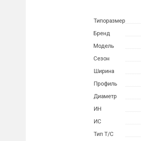
Типоразмер
Бренд
Модель
Сезон
Ширина
Профиль
Диаметр
ИН
ИС
Тип Т/С