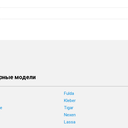
рные модели
Fulda
Kleber
ne
Tigar
e
Nexen
Lassa