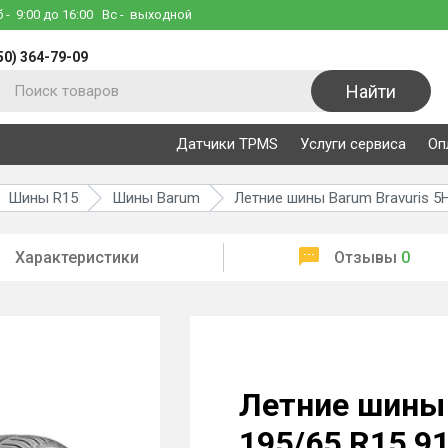
б
- 9:00 до 16:00
Вс
- выходной
50) 364-79-09
Найти
Датчики TPMS
Услуги сервиса
Оп
Шины R15
Шины Barum
Летние шины Barum Bravuris 5
Характеристики
Отзывы
0
Летние шины 
195/65 R15 9