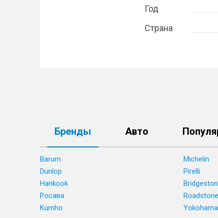
Год
Страна
Бренды
Авто
Популя
Barum
Michelin
Dunlop
Pirelli
Hankook
Bridgesto
Росава
Roadston
Kumho
Yokohama