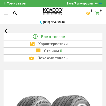
ru
ua
Точки выдачи
Вход/Регистрация
1
0
(050) 364-79-09
Все о товаре
Характеристики
Отзывы
0
Похожие товары