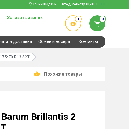
ru
ua
Точки выдачи
Вход/Регистрация
Заказать звонок
1
0
лата и доставка
Обмен и возврат
Контакты
 175/70 R13 82T
Похожие товары
arum Brillantis 2
2T