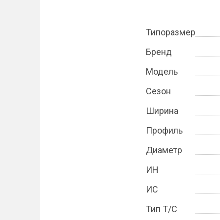
Типоразмер
Бренд
Модель
Сезон
Ширина
Профиль
Диаметр
ИН
ИС
Тип Т/С