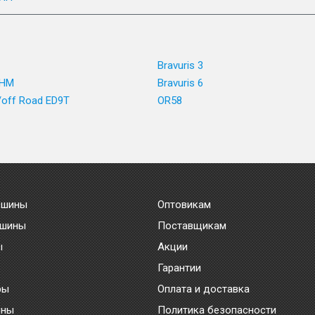
Bravuris 3
 HM
Bravuris 6
/off Road ED9T
OR58
 шины
Оптовикам
 шины
Поставщикам
ы
Акции
Гарантии
ры
Оплата и доставка
ины
Политика безопасности