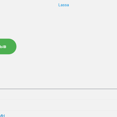
Lassa
зыв
ИН