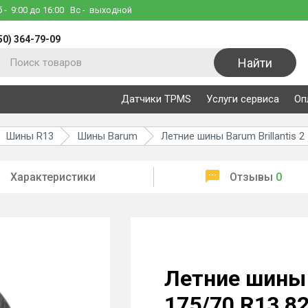
б
- 9:00 до 16:00
Вс
- выходной
50) 364-79-09
Найти
Датчики TPMS
Услуги сервиса
Оп
Шины R13
Шины Barum
Летние шины Barum Brillantis 2
Характеристики
Отзывы
0
Летние шины B
175/70 R13 8