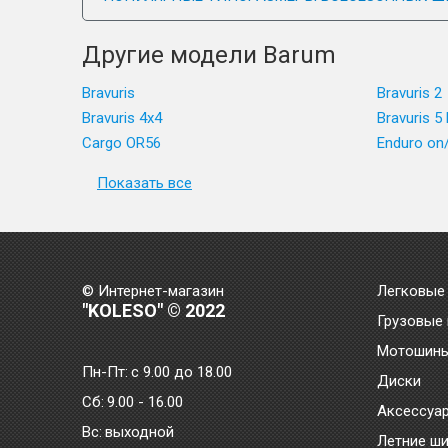
Другие модели Barum
Bravuris
Bravuris 2
Bravuris 4x4
Bravuris 5
Cargo OR56
Enduro on
Показать все
© Интернет-магазин
Легковые
"KOLESO" © 2022
Грузовые
Мотошин
Пн-Пт:
с 9.00 до 18.00
Диски
Сб:
9.00 - 16.00
Аксессуа
Bc:
выходной
Летние ш