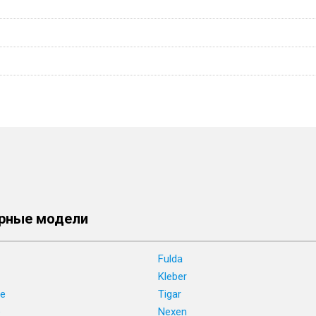
рные модели
Fulda
Kleber
ne
Tigar
e
Nexen