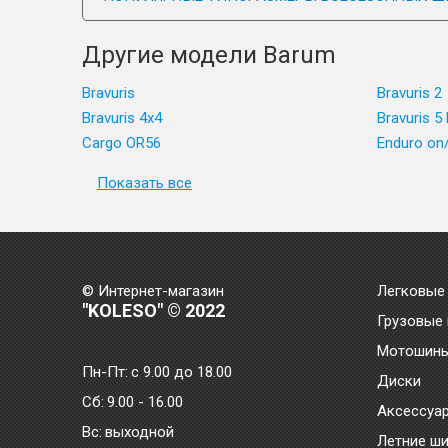
Другие модели Barum
Bravuris
Bravuris 2
Bravuris 4x4
Bravuris 5
Cargo OR56
Enduro on
Показать все
© Интернет-магазин
Легковые
"KOLESO" © 2022
Грузовые
Мотошин
Пн-Пт:
с 9.00 до 18.00
Диски
Сб:
9.00 - 16.00
Аксессуа
Bc:
выходной
Летние ш