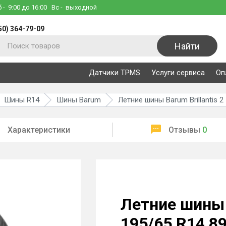
б
- 9:00 до 16:00
Вс
- выходной
50) 364-79-09
Найти
Датчики TPMS
Услуги сервиса
Оп
Шины R14
Шины Barum
Летние шины Barum Brillantis 2
Характеристики
Отзывы
0
Летние шины B
195/65 R14 8