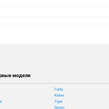
рные модели
Fulda
Kleber
ne
Tigar
e
Nexen