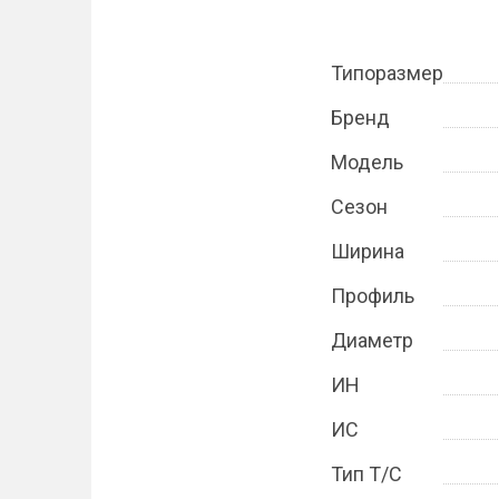
Типоразмер
Бренд
Модель
Сезон
Ширина
Профиль
Диаметр
ИН
ИС
Тип Т/С