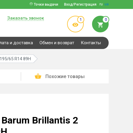
ru
ua
Точки выдачи
Вход/Регистрация
Заказать звонок
1
0
лата и доставка
Обмен и возврат
Контакты
 195/65 R14 89H
Похожие товары
arum Brillantis 2
9H