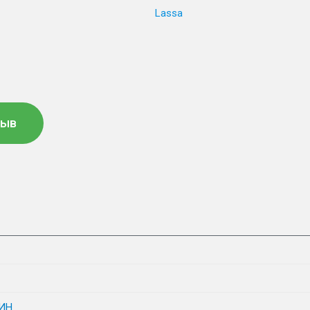
Lassa
зыв
ИН