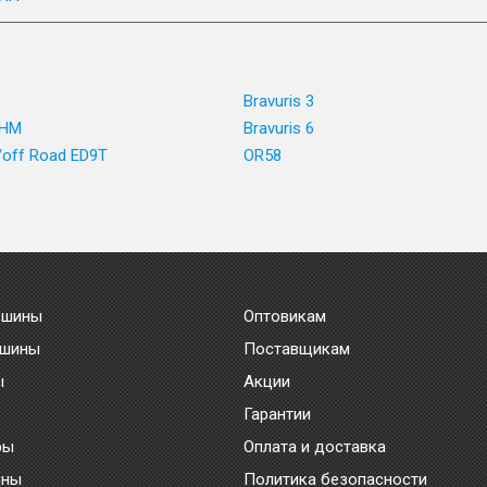
Bravuris 3
 HM
Bravuris 6
/off Road ED9T
OR58
 шины
Оптовикам
 шины
Поставщикам
ы
Акции
Гарантии
ры
Оплата и доставка
ины
Политика безопасности