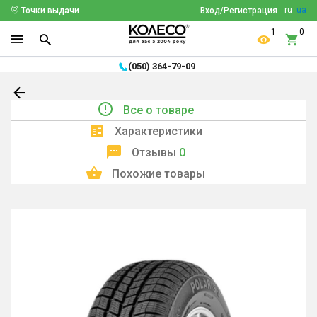
ru
ua
Точки выдачи
Вход/Регистрация
1
0
(050) 364-79-09
Все о товаре
Характеристики
Отзывы
0
Похожие товары