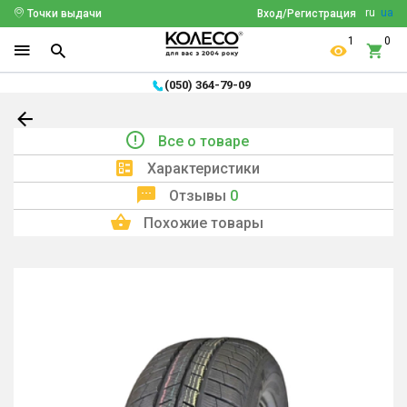
ru
ua
Точки выдачи
Вход/Регистрация
1
0
(050) 364-79-09
Все о товаре
Характеристики
Отзывы
0
Похожие товары