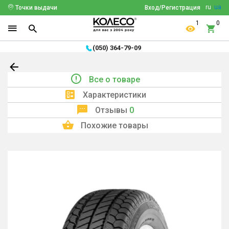
ru
ua
Точки выдачи
Вход/Регистрация
1
0
(050) 364-79-09
Все о товаре
Характеристики
Отзывы
0
Похожие товары