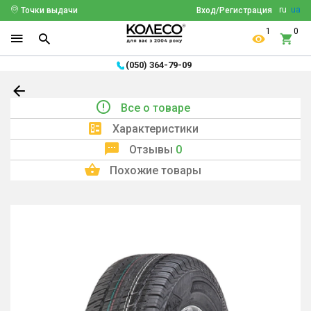
ru
ua
Точки выдачи
Вход/Регистрация
1
0
(050) 364-79-09
Все о товаре
Характеристики
Отзывы
0
Похожие товары