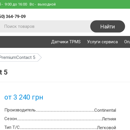
б
- 9:00 до 16:00
Вс
- выходной
50) 364-79-09
Найти
Датчики TPMS
Услуги сервиса
Оп
iPremiumContact 5
t 5
от 3 240 грн
Производитель
Continental
Сезон
Летняя
Тип Т/С
Легковой