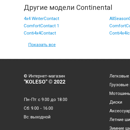
Другие модели Continental
4x4 WinterContact
AllSeason
ComfortContact 1
ComfortCo
Conti4x4Contact
Conti4x4I
Показать все
© Интернет-магазин
Легковые
"KOLESO" © 2022
Грузовые
Мотошин
Пн-Пт:
с 9.00 до 18.00
Диски
Сб:
9.00 - 16.00
Аксессуа
Bc:
выходной
Летние ш
Зимние ш