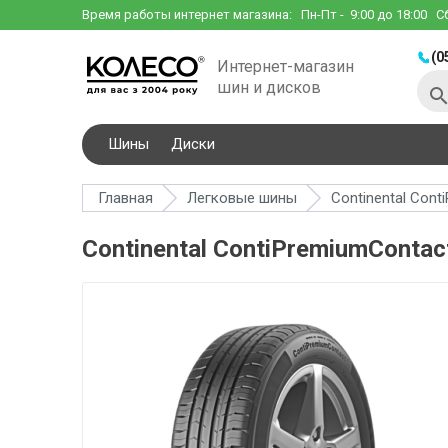
Время работы интернет магазина:
Пн-Пт
- 9:00 до 18:00
С
(0
Интернет-магазин
шин и дисков
Шины
Диски
Главная
Легковые шины
Continental Cont
Continental ContiPremiumContac