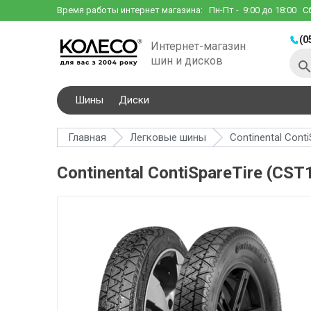
Время работы интернет магазина:
Пн-Пт
- 9:00 до 18:00
С
(0
Интернет-магазин
шин и дисков
Шины
Диски
Главная
Легковые шины
Continental Cont
Continental ContiSpareTire (CST