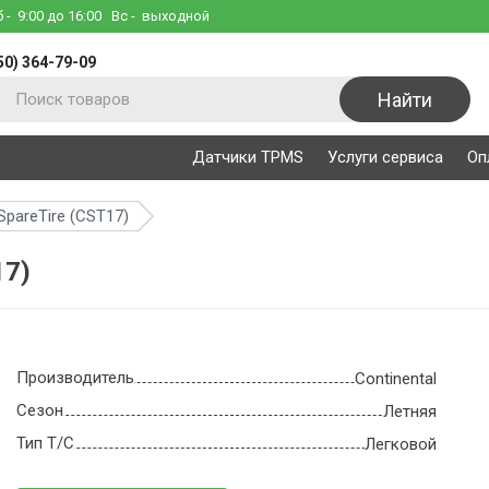
б
- 9:00 до 16:00
Вс
- выходной
50) 364-79-09
Найти
Датчики TPMS
Услуги сервиса
Оп
iSpareTire (CST17)
17)
Производитель
Continental
Сезон
Летняя
Тип Т/С
Легковой