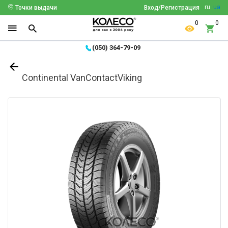
ru
ua
Точки выдачи
Вход/Регистрация
0
0
(050) 364-79-09
Continental VanContactViking