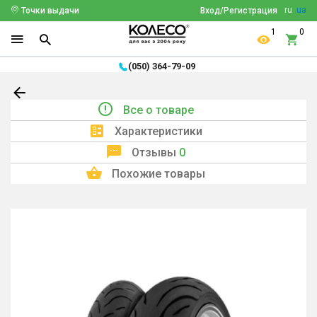
ru
ua
Точки выдачи
Вход/Регистрация
1
0
(050) 364-79-09
Все о товаре
Характеристики
Отзывы
0
Похожие товары