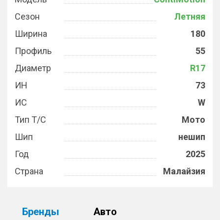
Сезон
Летняя
Ширина
180
Профиль
55
Диаметр
R17
ИН
73
ИС
W
Тип Т/С
Мото
Шип
нешип
Год
2025
Страна
Малайзия
Бренды
Авто