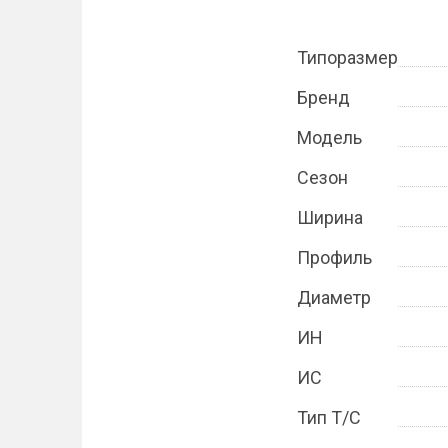
Типоразмер
Бренд
Модель
Сезон
Ширина
Профиль
Диаметр
ИН
ИС
Тип Т/С