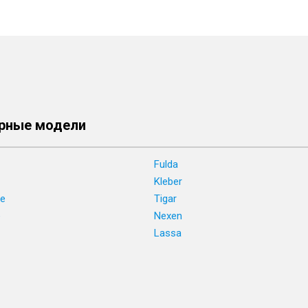
рные модели
Fulda
Kleber
ne
Tigar
e
Nexen
Lassa