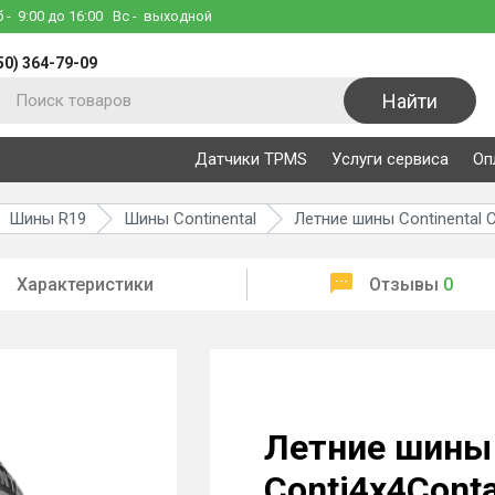
б
- 9:00 до 16:00
Вс
- выходной
50) 364-79-09
Найти
Датчики TPMS
Услуги сервиса
Оп
Шины R19
Шины Continental
Летние шины Continental 
Характеристики
Отзывы
0
Летние шины 
Conti4x4Cont