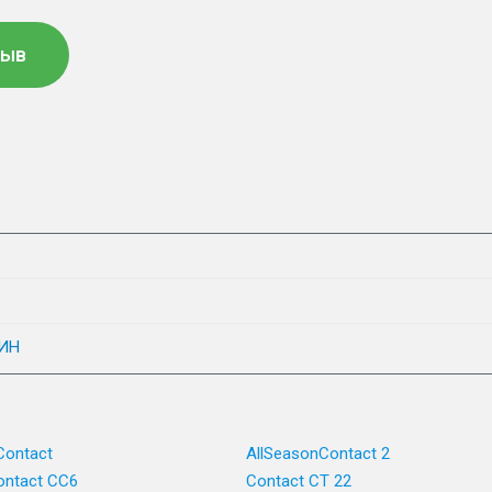
зыв
ИН
Contact
AllSeasonContact 2
ntact CC6
Contact CT 22