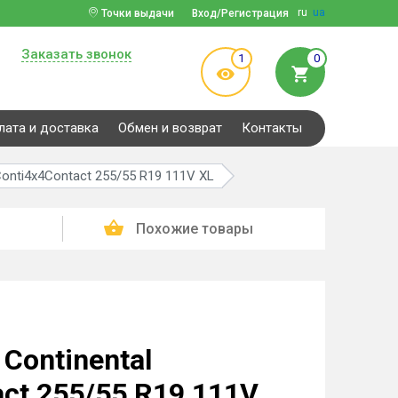
ru
ua
Точки выдачи
Вход/Регистрация
Заказать звонок
1
0
лата и доставка
Обмен и возврат
Контакты
Conti4x4Contact 255/55 R19 111V XL
Похожие товары
Continental
act 255/55 R19 111V