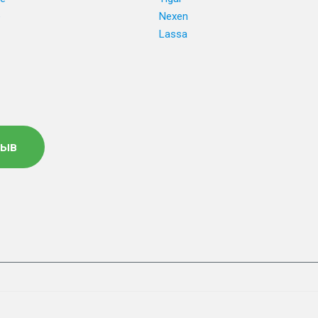
e
Nexen
Lassa
зыв