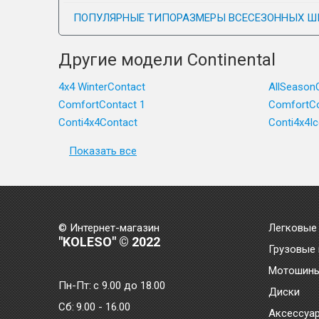
ПОПУЛЯРНЫЕ ТИПОРАЗМЕРЫ ВСЕСЕЗОННЫХ Ш
Другие модели Continental
4x4 WinterContact
AllSeason
ComfortContact 1
ComfortCo
Conti4x4Contact
Conti4x4I
Показать все
© Интернет-магазин
Легковые
"KOLESO" © 2022
Грузовые
Мотошин
Пн-Пт:
с 9.00 до 18.00
Диски
Сб:
9.00 - 16.00
Аксессуа