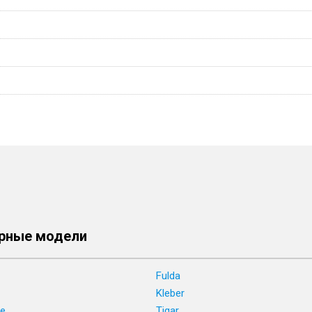
рные модели
Fulda
Kleber
ne
Tigar