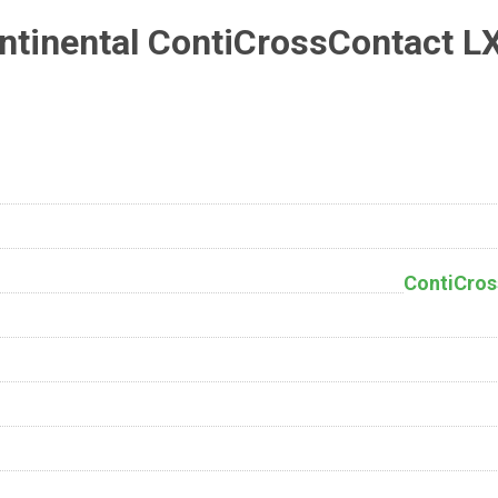
tinental ContiCrossContact LX
ContiCros