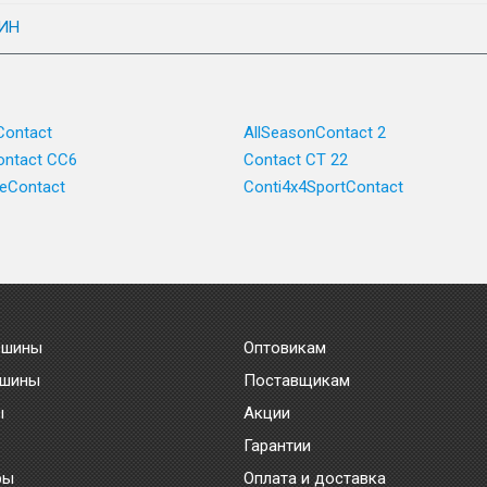
ИН
Contact
AllSeasonContact 2
ntact CC6
Contact CT 22
ceContact
Conti4x4SportContact
 шины
Оптовикам
 шины
Поставщикам
ы
Акции
Гарантии
ры
Оплата и доставка