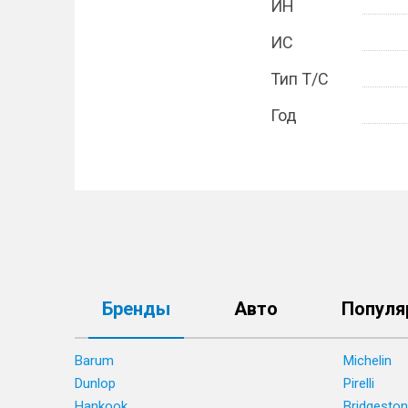
ИН
ИС
Тип Т/С
Год
Бренды
Авто
Популя
Barum
Michelin
Dunlop
Pirelli
Hankook
Bridgesto