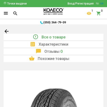
ru
ua
Точки выдачи
Вход/Регистрация
1
0
(050) 364-79-09
Все о товаре
Характеристики
Отзывы
0
Похожие товары